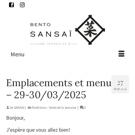
Menu
Emplacements et menu
27
MAR 2025
– 29-30/03/2025
de
SANSAÏ
|
Posté dans :
Vente de la semaine
|
0
Bonjour,
J’espère que vous allez bien!