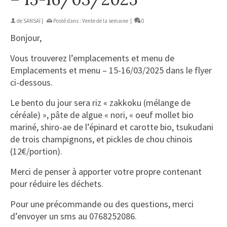
de
SANSAÏ
|
Posté dans :
Vente de la semaine
|
0
Bonjour,
Vous trouverez l’emplacements et menu de
Emplacements et menu – 15-16/03/2025 dans le flyer
ci-dessous.
Le bento du jour sera riz « zakkoku (mélange de
céréale) », pâte de algue « nori, « oeuf mollet bio
mariné, shiro-ae de l’épinard et carotte bio, tsukudani
de trois champignons, et pickles de chou chinois
(12€/portion).
Merci de penser à apporter votre propre contenant
pour réduire les déchets.
Pour une précommande ou des questions, merci
d’envoyer un sms au 0768252086.