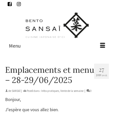
Menu
Emplacements et menu
27
JUIN 2025
– 28-29/06/2025
de
SANSAÏ
|
Posté dans :
Infos pratiques
,
Vente de la semaine
|
0
Bonjour,
J’espère que vous allez bien.