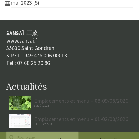
mai 2023
(5)
SANSAÏ 三菜
www.sansai.fr
35630 Saint Gondran
SIRET : 949 476 006 00018
Tel : 07 68 25 20 86
Actualités
Emplacements et menu – 08-09/08/2026
6 août 2026
Emplacements et menu – 01-02/08/2026
31 juillet 2026
Rechercher :