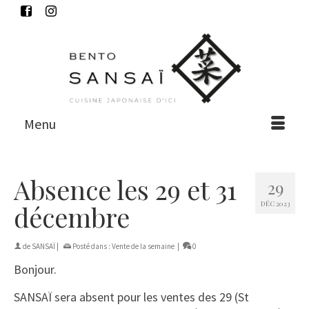
Menu
Absence les 29 et 31
29
DÉC 2023
décembre
de
SANSAÏ
|
Posté dans :
Vente de la semaine
|
0
Bonjour.
SANSAÏ sera absent pour les ventes des 29 (St