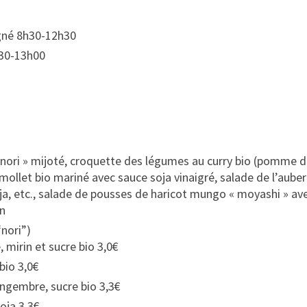
gné 8h30-12h30
30-13h00
« nori » mijoté, croquette des légumes au curry bio (pomme 
mollet bio mariné avec sauce soja vinaigré, salade de l’aube
 etc., salade de pousses de haricot mungo « moyashi » avec 
n
“nori”)
 mirin et sucre bio 3,0€
bio 3,0€
ingembre, sucre bio 3,3€
oja 3,3€