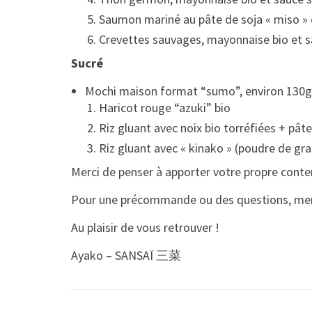
Saumon mariné au pâte de soja « miso » e
Crevettes sauvages, mayonnaise bio et s
Sucré
Mochi maison
f
ormat “sumo”, environ 130g,
Haricot rouge “azuki” bio
Riz gluant avec noix bio torréfiées + pât
Riz gluant avec « kinako » (poudre de gra
Merci de penser à apporter votre propre conte
Pour une précommande ou des questions, mer
Au plaisir de vous retrouver !
Ayako – SANSAÏ 三菜