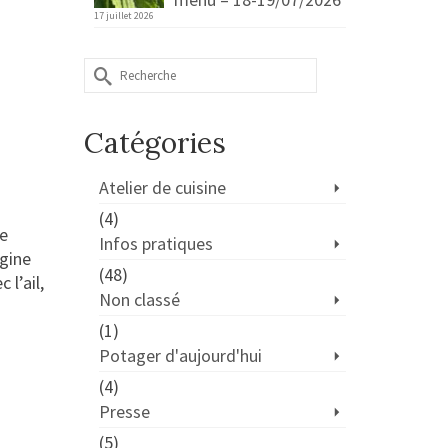
17 juillet 2026
Rechercher :
Catégories
Atelier de cuisine
(4)
de
Infos pratiques
rgine
(48)
l’ail,
Non classé
(1)
Potager d'aujourd'hui
(4)
Presse
(5)