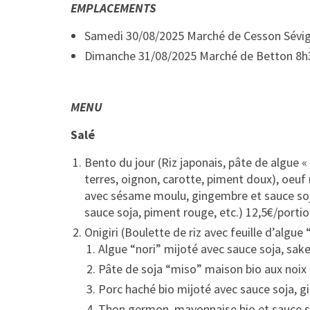
EMPLACEMENTS
Samedi 30/08/2025 Marché de Cesson Sévi
Dimanche 31/08/2025 Marché de Betton 8h
MENU
Salé
Bento du jour
(Riz japonais, pâte de algue 
terres, oignon, carotte, piment doux), oeuf 
avec sésame moulu, gingembre et sauce soja,
sauce soja, piment rouge, etc.)
12,5€/portio
Onigiri (Boulette de riz avec feuille d’algue 
Algue “nori” mijoté avec sauce soja, sake,
Pâte de soja “miso” maison bio aux noix 
Porc haché bio mijoté avec sauce soja, g
Thon germon, mayonnaise bio et sauce s